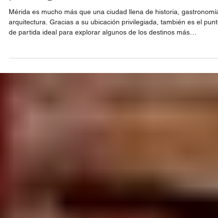
The best one day escapades in Mérida: 
places you cannot miss
Mérida es mucho más que una ciudad llena de historia, gastronomí
arquitectura. Gracias a su ubicación privilegiada, también es el pun
de partida ideal para explorar algunos de los destinos más
emblemáticos de Yucatán. En menos de dos horas puedes visitar
playas de aguas tranquilas, Pueblos Mágicos, cenotes escondidos,
reservas naturales y zonas arqueológicas que harán de tu viaje una
experiencia inolvidable.