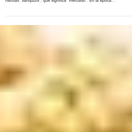
3 min read
Discover Mérida's Tianguis: Places Full o
History
Si eres de México, de seguro ya habías escuchado antes la palabra
"tianguis" e incluso podrías conocerlos. Esta palabra tiene origen en
náhuatl "tianquiztli", que significa "mercado". En la época
prehispánica, el intercambio y el trueque eran la manera más popul
de conseguir productos o de ofrecer aquello que las personas
producían, por lo que se instalaban estos puestos llenos de produc
diferentes (en su mayoría frutas y verduras), y la gente iba a hacer
sus "compras