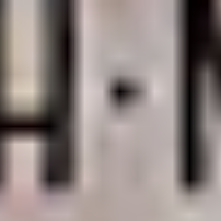
pmyucatan23
3 min read
A Relaxation Guide to Mérida
Viajar es mucho más que descubrir nuevos destinos; también es u
oportunidad para descansar, reconectar contigo mismo y relajarte.
Mérida es reconocida por su riqueza cultural, su gastronomía y la
calidez de su gente; sin embargo, también se ha convertido en un
destino ideal para quienes buscan relajarse durante sus vacaciones