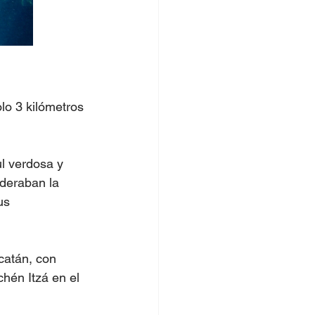
olo 3 kilómetros 
l verdosa y 
deraban la 
us 
catán, con 
chén Itzá en el 