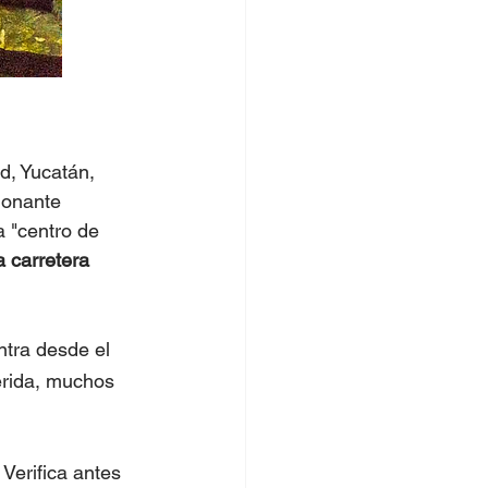
d, Yucatán, 
ionante 
 "centro de 
 carretera 
ntra desde el 
érida, muchos 
 Verifica antes 