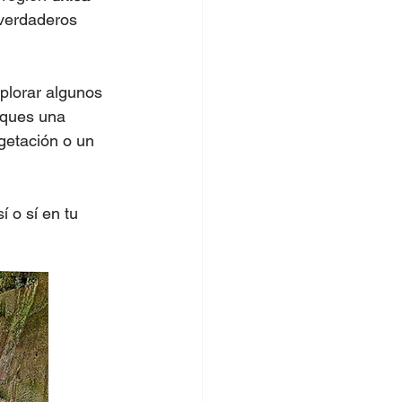
 verdaderos 
xplorar algunos 
sques una 
getación o un 
í o sí en tu 