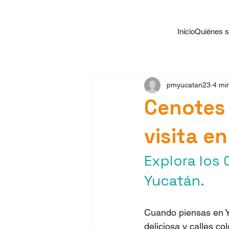
Inicio
Quiénes 
pmyucatan23
4 min
Cenotes
visita e
Explora los 
Yucatán.
Cuando piensas en Y
deliciosa y calles co