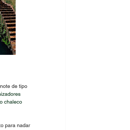
note de tipo 
nizadores 
io chaleco 
to para nadar 