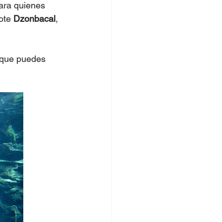
ara quienes 
ote 
Dzonbacal
, 
 que puedes 