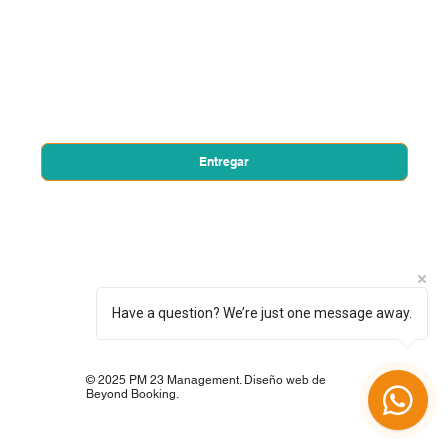
Nombre de pila
*
Correo electrónico
*
Sí, quiero suscribirme a su boletín.
*
Entregar
Have a question? We’re just one message away.
© 2025 PM 23 Management. Diseño web de
Beyond Booking.