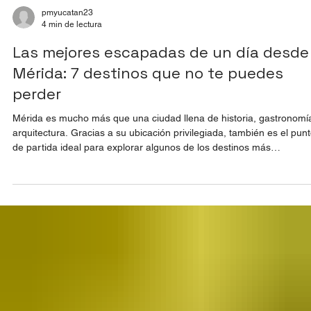
pmyucatan23
4 min de lectura
Las mejores escapadas de un día desde
Mérida: 7 destinos que no te puedes
perder
Mérida es mucho más que una ciudad llena de historia, gastronomí
arquitectura. Gracias a su ubicación privilegiada, también es el pun
de partida ideal para explorar algunos de los destinos más
emblemáticos de Yucatán. En menos de dos horas puedes visitar
playas de aguas tranquilas, Pueblos Mágicos, cenotes escondidos,
reservas naturales y zonas arqueológicas que harán de tu viaje una
experiencia inolvidable.