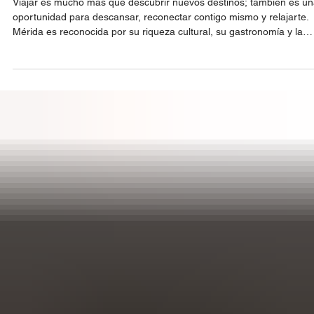
pmyucatan23
3 min de lectura
Una guía de relajación en Mérida
Viajar es mucho más que descubrir nuevos destinos; también es u
oportunidad para descansar, reconectar contigo mismo y relajarte.
Mérida es reconocida por su riqueza cultural, su gastronomía y la
calidez de su gente; sin embargo, también se ha convertido en un
destino ideal para quienes buscan relajarse durante sus vacaciones