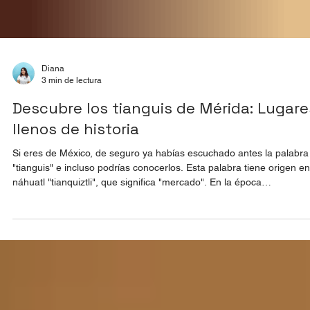
Diana
3 min de lectura
Descubre los tianguis de Mérida: Lugare
llenos de historia
Si eres de México, de seguro ya habías escuchado antes la palabra
"tianguis" e incluso podrías conocerlos. Esta palabra tiene origen en
náhuatl "tianquiztli", que significa "mercado". En la época
prehispánica, el intercambio y el trueque eran la manera más popul
de conseguir productos o de ofrecer aquello que las personas
producían, por lo que se instalaban estos puestos llenos de produc