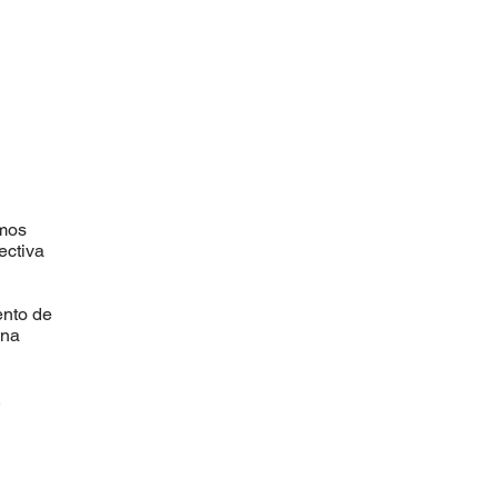
amos
ectiva
ento de
una
.