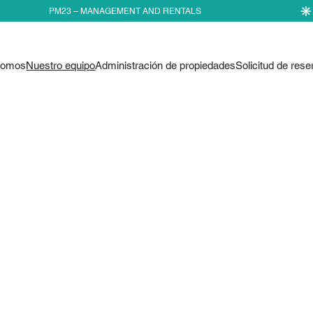
somos
Nuestro equipo
Administración de propiedades
Solicitud de rese
 LOS
Apasionadament
profesional.
M23
En PM23, nuestro equipo
profundas raíces en Méri
ofrecemos a los propietar
confiable, diseñada para
con cuidado y precisión.
cuidadosamente las esta
una hospitalidad person
cuidado. Desde la primer
que cada estancia sea pe
anunciar su villa o rese