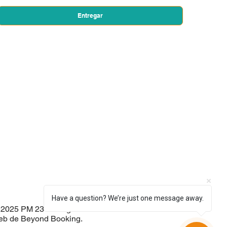
Sí, quiero suscribirme a su boletín.
*
Entregar
Have a question? We’re just one message away.
 2025 PM 23 Management. Diseño
eb de Beyond Booking.