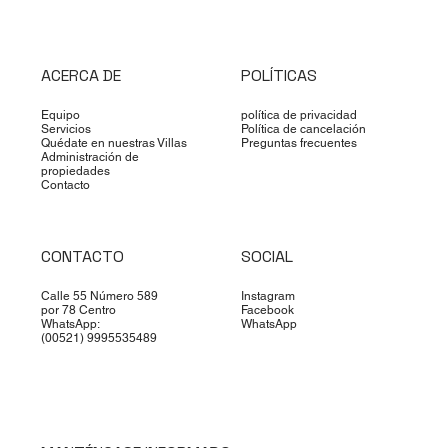
Descubre los tianguis de Mérida:
Lugares llenos de historia
ACERCA DE
POLÍTICAS
Equipo
política de privacidad
Servicios
Política de cancelación
Quédate en nuestras Villas
Preguntas frecuentes
Administración de
propiedades
Contacto
CONTACTO
SOCIAL
Calle 55 Número 589
Instagram
por 78 Centro
Facebook
WhatsApp:
WhatsApp
(00521) 9995535489