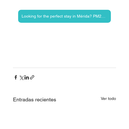
Looking for the perfect stay in Mérida? PM23 vacation rentals offers unforgettable stays!
Ver todo
Entradas recientes