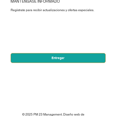
MANTÉNGASE INFORMADO
Regístrate para recibir actualizaciones y ofertas especiales.
Nombre de pila
*
Correo electrónico
*
Sí, quiero suscribirme a su boletín.
*
Entregar
© 2025 PM 23 Management. Diseño web de