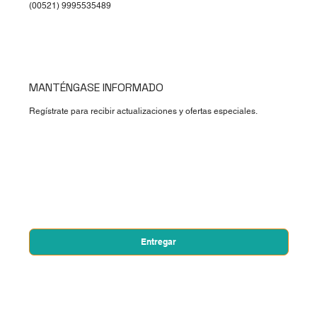
(00521) 9995535489
MANTÉNGASE INFORMADO
Regístrate para recibir actualizaciones y ofertas especiales.
Nombre de pila
*
Correo electrónico
*
Sí, quiero suscribirme a su boletín.
*
Entregar