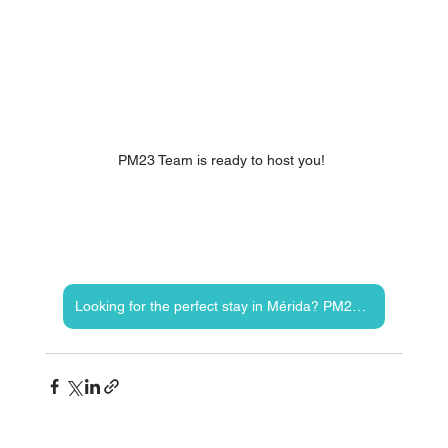
PM23 Team is ready to host you! 
Looking for the perfect stay in Mérida? PM23 vacation rentals offers unforgettable stays!