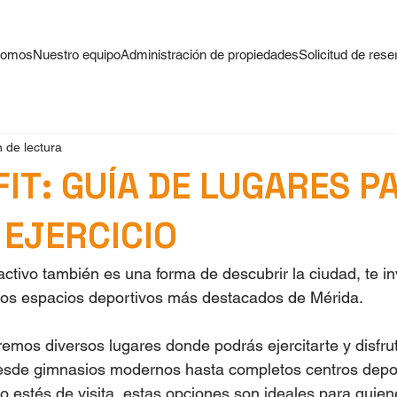
somos
Nuestro equipo
Administración de propiedades
Solicitud de rese
 de lectura
IT: GUÍA DE LUGARES PA
 EJERCICIO
tivo también es una forma de descubrir la ciudad, te in
los espacios deportivos más destacados de Mérida.
emos diversos lugares donde podrás ejercitarte y disfrut
desde gimnasios modernos hasta completos centros depor
o estés de visita, estas opciones son ideales para quie