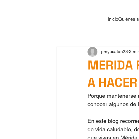
Inicio
Quiénes 
pmyucatan23
3 min
MERIDA F
A HACER
Porque mantenerse ac
conocer algunos de 
En este blog recorrer
de vida saludable, 
que vivas en Mérida 