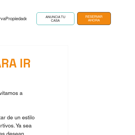
RESERVAR
ANUNCIA TU
rva
Propiedades en venta
Recursos y blog
Contacto
Reservar
AHORA
CASA
RA IR
vitamos a 
ar de un estilo 
tivos. Ya sea 
nes desean 