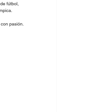
e fútbol, 
ímpica.
 con pasión.