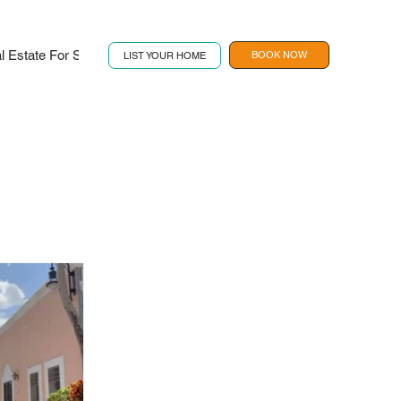
l Estate For Sale
Contact
Book Now
BOOK NOW
LIST YOUR HOME