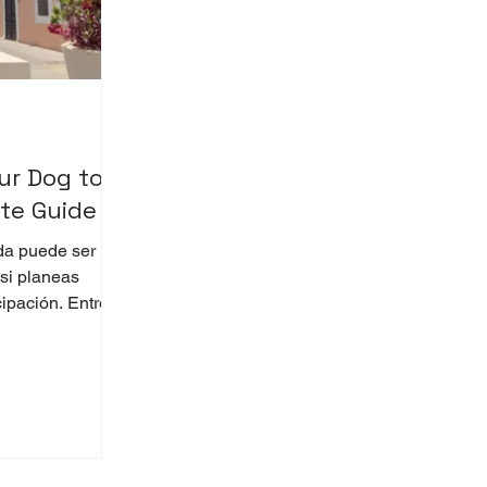
ur Dog to
te Guide
ida puede ser
 si planeas
ipación. Entre el
or la ciudad y
 cenotes
omar ciertas
viaje sea