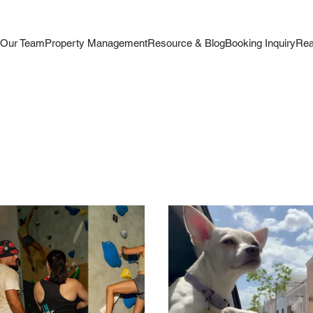
s
Our Team
Property Management
Resource & Blog
Booking Inquiry
Rea