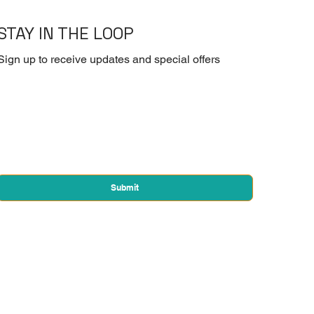
STAY IN THE LOOP
Sign up to receive updates and special offers
First name
*
Email
*
Yes, subscribe me to your newsletter.
*
Submit