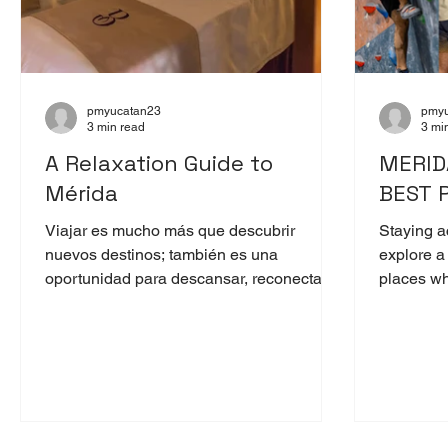
pmyucatan23
pmyu
3 min read
3 mi
A Relaxation Guide to
MERIDA
Mérida
BEST 
Viajar es mucho más que descubrir
Staying ac
nuevos destinos; también es una
explore a 
oportunidad para descansar, reconectar
places whe
contigo mismo y relajarte. Mérida es
blog, we'l
reconocida por su riqueza cultural, su
most nota
gastronomía y la calidez de su gente; sin
embargo, también se ha convertido en un
destino ideal para quienes buscan
relajarse durante sus vacaciones.