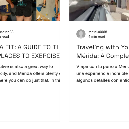
catan23
rentals6668
n read
4 min read
 FIT: A GUIDE TO THE
Traveling with Yo
PLACES TO EXERCISE
Mérida: A Comple
tive is also a great way to
Viajar con tu perro a Mér
city, and Mérida offers plenty of
una experiencia increíble
re you can do just that. In this
algunos detalles con antic
l take a look at some of the city's
clima cálido, los paseos p
ble sports and fitness venues.
las escapadas a playas o
cercanos, es importante t
precauciones para que el 
cómodo y seguro.